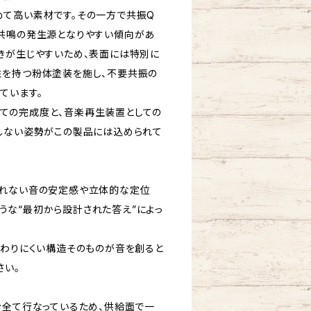
て高い素材です。その一方で共振Q
共鳴の発生源となりやすい傾向があ
きが生じやすいため、表面には特別に
性を持つ粉体塗装を施し、不要共振の
ています。
造としての完成度と、音楽再生装置としての
しない姿勢がこの製品には込められて
られない音の安定感や立体的な定位
のような“最初から設計された答え”によっ
伝わりにくい構造そのものが音を創ると
さい。
台全て行なっているため、供給面で一