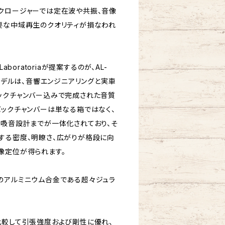
クロージャーでは定在波や共振、音像
要な中域再生のクオリティが損なわれ
aboratoriaが提案するのが、AL-
のモデルは、音響エンジニアリングと実車
ックチャンバー込みで完成された音質
バックチャンバーは単なる箱ではなく、
、吸音設計までが一体化されており、そ
する密度、明瞭さ、広がりが格段に向
像定位が得られます。
のアルミニウム合金である超々ジュラ
比較して引張強度および剛性に優れ、