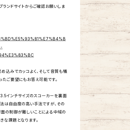
ブランドサイトからご確認お願いしま
8%A3%BD%E5%93%81%E7%B4%B
-
94%E3%83%BC
埋め込みでカッコよく、そして音質も犠
ったご要望にもお答え可能です。
や3.5インチサイズのスコーカーを裏面
法は自由度の高い手法ですが、その
背面の制御が難しいことによる中域の
きな課題となります。