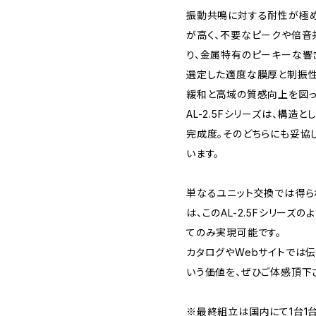
振動共鳴に対する耐性が極め
が高く、不要なピークや倍音
り、金属特有のピーキーな響
選定した適度な膜厚と制振
緩和と高域の質感向上を図っ
AL-2.5Fシリーズは、構
完成度。そのどちらにも妥協
います。
単なるユニット交換では得
は、このAL-2.5Fシリーズ
てのみ実現可能です。
カタログやWebサイトでは
いう価値を、ぜひご体感頂下
※最終組立は国内にて1台1