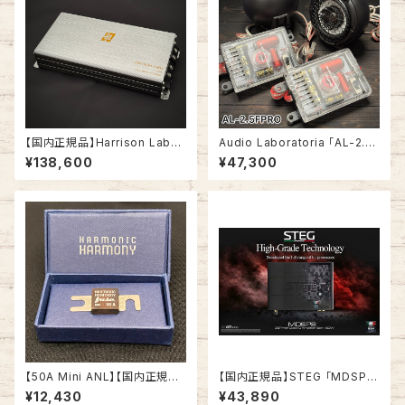
【国内正規品】Harrison Labs
Audio Laboratoria 「AL-2.5F
「VSS-100A FluxCap」 ボルテ
PRO」 2.5インチハイエンドワイ
¥138,600
¥47,300
ージレギュレータ ノイズフィルタ
ドレンジ同軸スピーカー
ー クリーン電源 (安定化電源
ステップアップスタビライザー)
【50A Mini ANL】【国内正規品】
【国内正規品】STEG 「MDSP
Harmonic Harmony ハイエン
8」 6chアンプ内蔵8chDSP(デ
¥12,430
¥43,890
ドMini ANLヒューズ
ジタルシグナルプロセッサー)