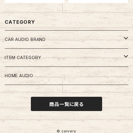
CATEGORY
CAR AUDIO BRAND
Audio Laboratoria
ITEM CATEGORY
STEG
2wayスピーカー
HOME AUDIO
awave
3wayスピーカー
商品一覧に戻る
ROCK POWER
PLUG&PLAY カスタムフィットスピーカー
DATASAT
コアキシャルスピーカー
© carvery