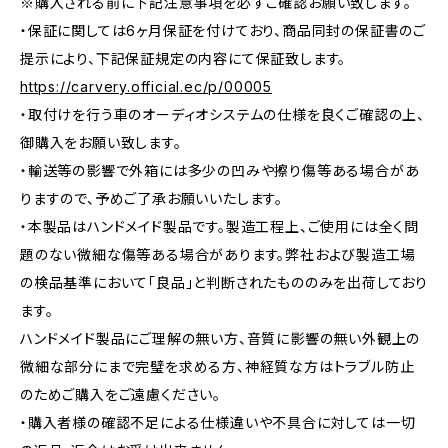
※購入される前に下記注意事項を必ずご確認お願い致します。
・保証に関しては6ヶ月保証を付けており、商品同封の保証書のご
提示により、下記保証規定の内容にて保証致します。
https://carvery.official.ec/p/00005
・取付けを行う車のオーディオシステムの仕様を良くご確認の上、
御購入をお願い致します。
・輸送等の影響で外箱には多少の凹みや擦り傷等ある場合があ
りますので、予めご了承お願いいたします。
・本製品はハンドメイド製品です。製造工程上、ご使用には全く問
題のない微細な傷等ある場合があります。弊社および製造工場
の検品基準において「良品」と判断されたもののみを出荷しており
ます。
ハンドメイド製品にご理解の無い方、音質に影響の無い外観上の
微細な部分にまで完璧を求める方、神経質な方はトラブル防止
のためご購入をご遠慮ください。
・購入者様の確認不足による仕様違いや不具合に対しては一切