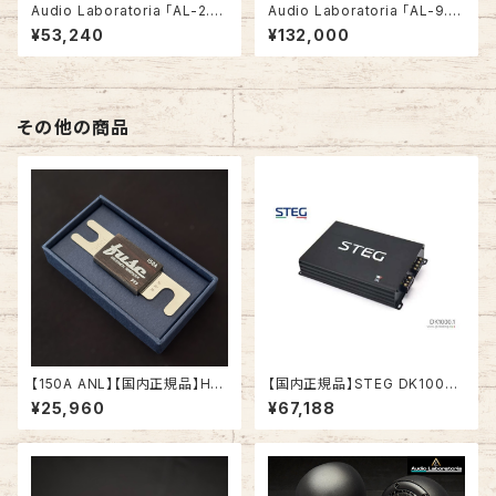
Audio Laboratoria 「AL-2.5F
Audio Laboratoria 「AL-9.3
PRO（3.5インチ バッフル特別仕
PRO」フラッグシッププレミアム
¥53,240
¥132,000
様）」 2.5インチハイエンドワイ
3wayスピーカー
ドレンジ同軸スピーカー
その他の商品
【150A ANL】【国内正規品】Har
【国内正規品】STEG DK1000.1
monic Harmony ハイエンドA
サブウーファー用 1chモノラル
¥25,960
¥67,188
NLヒューズ
パワーアンプ